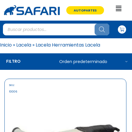
AUTOPARTES
Inicio
»
Lacela
»
Lacela Herramientas Lacela
FILTRO
SKU:
10006