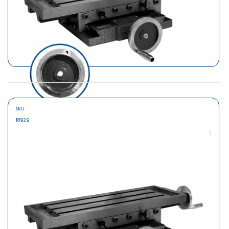
SKU:
MARCA
18929
SAFARI
MESA DESLIZABLE CRUZ 450X170MM
MOD: T-450