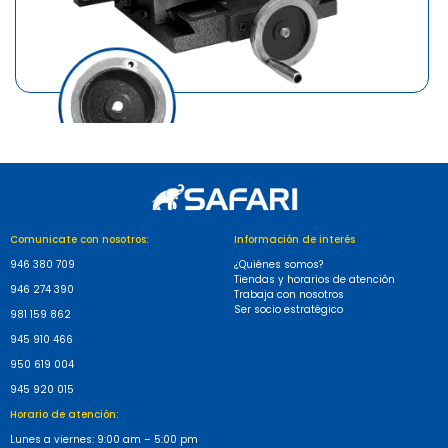
MARCA
SAFARI
MESA DESLIZABLE CRUZ 550X190MM
Comunicate con nosotros:
Información de interés
MOD: T-550
946 380 709
¿Quiénes somos?
Tiendas y horarios de atención
946 274 390
Trabaja con nosotros
Ser socio estratégico
981 159 862
945 910 466
950 619 004
945 920 015
Horario de atención:
Lunes a viernes: 9:00 am – 5:00 pm