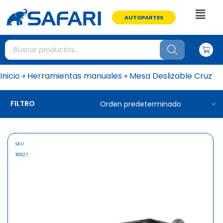
AUTOPARTES
Inicio
»
Herramientas manuales
»
Mesa Deslizable Cruz
FILTRO
SKU:
18927