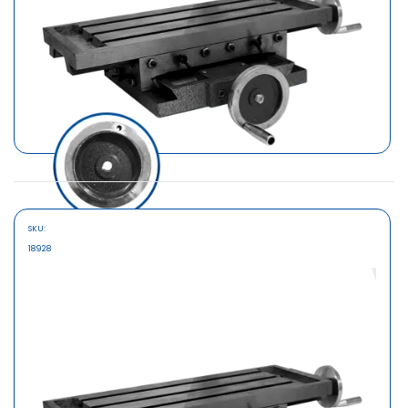
SKU:
MARCA
18928
SAFARI
MESA DESLIZABLE CRUZ 350X140MM
MOD: T-350