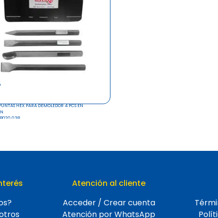
A
 PUNTAS HEX PARA DEMOLEDOR 4 PCS EN
IN
 8020 038
nterés
Atención al cliente
os?
Acceder / Crear cuenta
Térmi
otros
Atención por WhatsApp
Polít