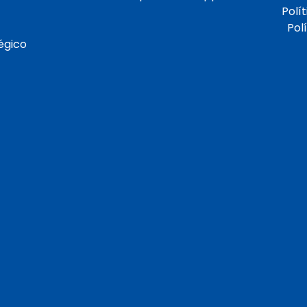
Polí
Pol
égico