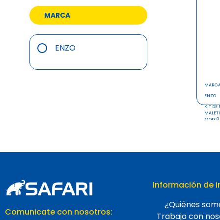
MARCA
ENZO
MARC
ENZO
KIT DE
MALET
MOD: 8
Información de i
¿Quiénes som
Comunicate con nosotros:
Trabaja con nos